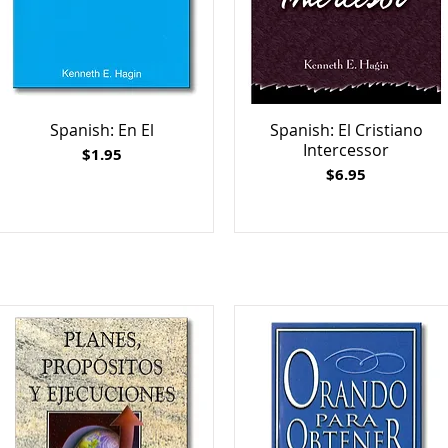
Spanish: En El
Spanish: El Cristiano
Intercessor
Price
$1.95
Price
$6.95