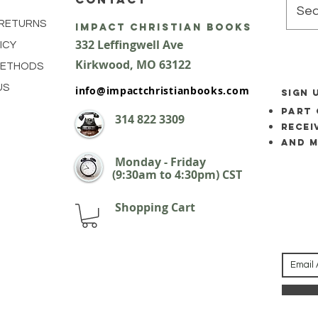
 RETURNS
impact Christian Books
332 Leffingwell Ave
ICY
Kirkw
ood, M
O 63122
METHODS
US
info@impactchristianbooks.com
SIGN 
part 
314
822 3309
Recei
and 
Monday - Friday
(9:30am to 4:30pm) CST
Shopping Cart