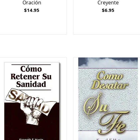
Oración
Creyente
Price
Price
$14.95
$6.95