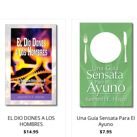
EL DIO DONES A LOS
Una Guía Sensata Para El
HOMBRES
Ayuno
Price
Price
$14.95
$7.95