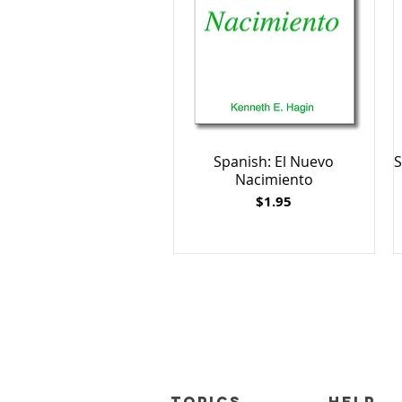
Spanish: El Nuevo
S
Nacimiento
Price
$1.95
TOPICS
HELP